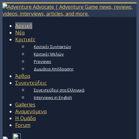
Αρχική
Νέα
Κριτικές
Κριτικές Συντακτών
Κριτικές Μελών
Previews
Δωμάτια Απόδρασης
Άρθρα
Συνεντεύξεις
Συνεντεύξεις στα Ελληνικά
Interviews in English
Galleries
Αναμενόμενα
Η Ομάδα
Forum