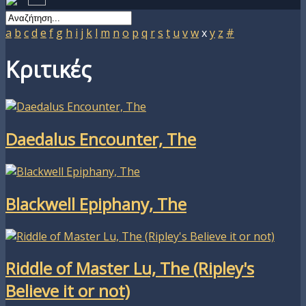
a
b
c
d
e
f
g
h
i
j
k
l
m
n
o
p
q
r
s
t
u
v
w
x
y
z
#
Κριτικές
Daedalus Encounter, The
Blackwell Epiphany, The
Riddle of Master Lu, The (Ripley's
Believe it or not)