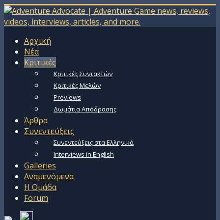
Αρχική
Νέα
Κριτικές
Κριτικές Συντακτών
Κριτικές Μελών
Previews
Δωμάτια Απόδρασης
Άρθρα
Συνεντεύξεις
Συνεντεύξεις στα Ελληνικά
Interviews in English
Galleries
Αναμενόμενα
Η Ομάδα
Forum