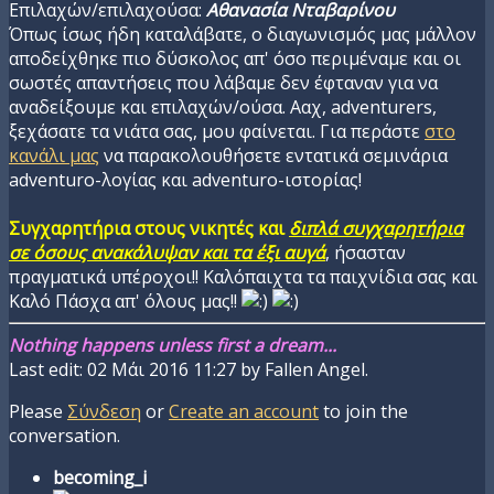
Επιλαχών/επιλαχούσα:
Αθανασία Νταβαρίνου
Όπως ίσως ήδη καταλάβατε, ο διαγωνισμός μας μάλλον
αποδείχθηκε πιο δύσκολος απ' όσο περιμέναμε και οι
σωστές απαντήσεις που λάβαμε δεν έφταναν για να
αναδείξουμε και επιλαχών/ούσα. Ααχ, adventurers,
ξεχάσατε τα νιάτα σας, μου φαίνεται. Για περάστε
στο
κανάλι μας
να παρακολουθήσετε εντατικά σεμινάρια
adventuro-λογίας και adventuro-ιστορίας!
Συγχαρητήρια στους νικητές και
διπλά συγχαρητήρια
σε όσους ανακάλυψαν και τα έξι αυγά
, ήσασταν
πραγματικά υπέροχοι!! Καλόπαιχτα τα παιχνίδια σας και
Καλό Πάσχα απ' όλους μας!!
Nothing happens unless first a dream...
Last edit: 02 Μάι 2016 11:27 by
Fallen Angel
.
Please
Σύνδεση
or
Create an account
to join the
conversation.
becoming_i