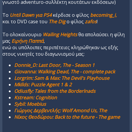
γνωστό adventuro-συλλέκτη κουτάτων εκδόσεων)
Το
Until Dawn για PS4
κέρδισε ο φίλος
becoming_i,
και το DVD case του
The Dig
ο φίλος
zafos
!
Το ολοκαίνουριο
Wailing Heights
θα απολαύσει η φίλη
μας
Ειρήνη Παππά
,
ενώ οι υπόλοιπες περιπέτειες κληρώθηκαν ως εξής
στους νικητές του διαγωνισμού μας:
Donnie_D: Last Door, The - Season 1
Giovanna: Walking Dead, The - complete pack
Lorgrim: Sam & Max: The Devil's Playhouse
Mkllds: Puzzle Agent 1 & 2
Οdiusfly: Tales from the Borderlnads
Κstream: Cognition
Sybil: Moebius
Γιώργος Δερβεντλής: Wolf Amond Us, The
Νίκος Θεοδώρου: Back to the future - The game