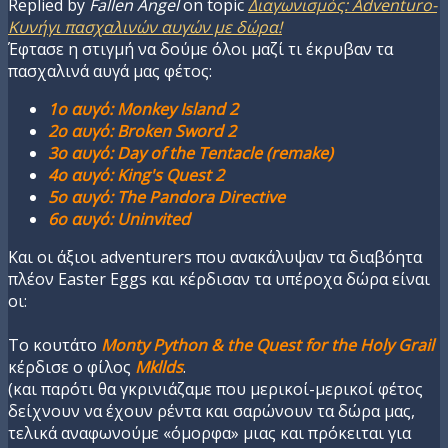
Replied by
Fallen Angel
on topic
Διαγωνισμός: Adventuro-
Κυνήγι πασχαλινών αυγών με δώρα!
Έφτασε η στιγμή να δούμε όλοι μαζί τι έκρυβαν τα
πασχαλινά αυγά μας φέτος:
1ο αυγό: Monkey Island 2
2ο αυγό: Broken Sword 2
3ο αυγό: Day of the Tentacle (remake)
4ο αυγό: King's Quest 2
5ο αυγό: The Pandora Directive
6ο αυγό: Uninvited
Και οι άξιοι adventurers που ανακάλυψαν τα διαβόητα
πλέον Easter Eggs και κέρδισαν τα υπέροχα δώρα είναι
οι:
Το κουτάτο
Monty Python & the Quest for the Holy Grail
κέρδισε ο φίλος
Mkllds
.
(και παρότι θα γκρινιάζαμε που μερικοί-μερικοί φέτος
δείχνουν να έχουν ρέντα και σαρώνουν τα δώρα μας,
τελικά αναφωνούμε «όμορφα» μιας και πρόκειται για