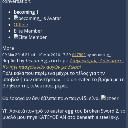
conversation.
becoming_i
Offline
Elite Member
More
09 Μάι 2016 21:44
-
10 Μάι 2016 17:29
#47502
by
becoming_i
Replied by
becoming_i
on topic
Διαγωνισμός: Adventuro-
Κυνήγι πασχαλινών αυγών με δώρα!
Πάλι καλά που περίμενα μέχρι το τέλος για την
υποβολή των απαντήσεων . Το uninvited το βρήκα με τη
βοήθεια της τελευταίας μέρας.
Θα έσκαγα αν δεν έβλεπα ποιο παιχνίδι είναι
ΥΓ. Αρκετά πονηρό το easter egg του Broken Sword 2, το
μυαλό μου πηγε ΚΑΤΕΥΘΕΙΑΝ στο beneath a steel sky.