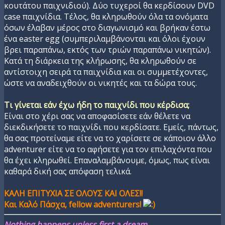
κουτάτου παιχνιδιού). Δύο τυχεροί θα κερδίσουν DVD
case παιχνίδια. Τέλος, θα κληρωθούν όλα τα ονόματα
όσων έλαβαν μέρος στο διαγωνισμό και βρήκαν έστω
ένα easter egg (συμπεριλαμβάνονται και όλοι έχουν
βρει παραπάνω, εκτός των τριών παραπάνω νικητών).
Κατά τη διάρκεια της κλήρωσης, θα κληρωθούν σε
αντίστοιχη σειρά τα παιχνίδια και οι συμμετέχοντες,
ώστε να αναδειχθούν οι νικητές και τα δώρα τους.
Τι γίνεται εάν έχω ήδη το παιχνίδι που κέρδισα;
Είναι στο χέρι σας να αποφασίσετε εάν θέλετε να
διεκδικήσετε το παιχνίδι που κερδίσατε. Εμείς, πάντως,
θα σας προτείναμε είτε να το χαρίσετε σε κάποιον άλλο
adventurer είτε να το αφήσετε για τον επιλαχόντα που
θα έχει κληρωθεί. Επαναλαμβάνουμε, όμως, πως είναι
καθαρά δική σας απόφαση τελικά.
ΚΑΛΗ ΕΠΙΤΥΧΙΑ ΣΕ ΟΛΟΥΣ ΚΑΙ ΟΛΕΣ!!
Και Καλό Πάσχα, fellow adventurers!
Nothing happens unless first a dream...