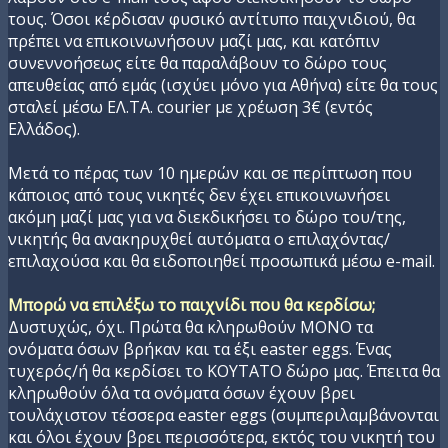
τους. Όσοι κέρδισαν φυσικό αντίτυπο παιχνιδιού, θα
πρέπει να επικοινωνήσουν μαζί μας, και κατόπιν
συνεννοήσεως είτε θα παραλάβουν το δώρο τους
απευθείας από εμάς (ισχύει μόνο για Αθήνα) είτε θα τους
σταλεί μέσω EΛ.TA. courier με χρέωση 3€ (εντός
Ελλάδος).
Μετά το πέρας των 10 ημερών και σε περίπτωση που
κάποιος από τους νικητές δεν έχει επικοινωνήσει
ακόμη μαζί μας για να διεκδικήσει το δώρο του/της,
νικητής θα ανακηρυχθεί αυτόματα ο επιλαχόντας/
επιλαχούσα και θα ειδοποιηθεί προσωπικά μέσω e-mail.
Μπορώ να επιλέξω το παιχνίδι που θα κερδίσω;
Δυστυχώς, όχι. Πρώτα θα κληρωθούν MONO τα
ονόματα όσων βρήκαν και τα έξι easter eggs. Ένας
τυχερός/ή θα κερδίσει το ΚΟΥΤΑΤΟ δώρο μας. Έπειτα θα
κληρωθούν όλα τα ονόματα όσων έχουν βρει
τουλάχιστον τέσσερα easter eggs (συμπεριλαμβάνονται
και όλοι έχουν βρει περισσότερα, εκτός του νικητή του