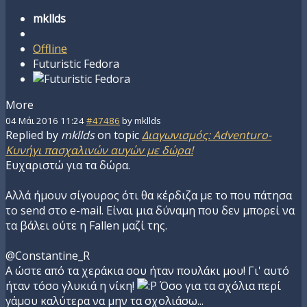
mkllds
Offline
Futuristic Fedora
More
04 Μάι 2016 11:24
#47486
by
mkllds
Replied by
mkllds
on topic
Διαγωνισμός: Adventuro-
Κυνήγι πασχαλινών αυγών με δώρα!
Ευχαριστώ για τα δώρα.
Αλλά ήμουν σίγουρος ότι θα κέρδιζα με το που πάτησα
το send στο e-mail. Είναι μια δύναμη που δεν μπορεί να
τα βάλει ούτε η Fallen μαζί της.
@Constantine_R
Α ώστε από τα χεράκια σου ήταν πουλάκι μου! Γι' αυτό
ήταν τόσο γλυκιά η νίκη!
Όσο για τα σχόλια περί
γάμου καλύτερα να μην τα σχολιάσω...