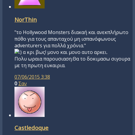
NorThin
"το Hollywood Monsters διακαή και ανεκπλήρωτο
πόθο για τους απανταχού μη ισπανόφωνους
adventurers για πολλά χρόνια."
α κρι βως! μονο και μονο αυτο αρκει.
Πολυ ωραια παρουσιαση.Θα το δοκιμασω σιγουρα
με τη πρωτη ευκαιρια.
07/06/2015 3:38
0
Σαν
Castledoque