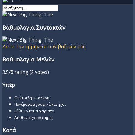
Βαθμολογία Συντακτών
Δείτε την ερμηνεία των βαθμών μας
Βαθμολογία Μελών
3.5/
5
rating (2 votes)
Υπέρ
Θεότρελη υπόθεση
Πανέμορφα γραφικά και ήχος
Εύθυμο και ευχάριστο
Απίθανοι χαρακτήρες
Κατά