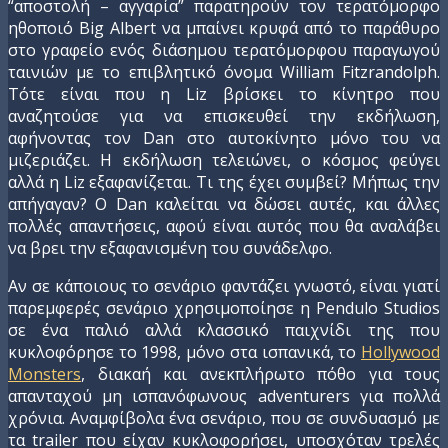
“αποστολή – αγγαρία” παρατηρούν τον τερατόμορφο
ηθοποιό Big Albert να μπαίνει κρυφά από το παράθυρο
στο γραφείο ενός διάσημου τερατόμορφου παραγωγού
ταινιών με το επιβλητικό όνομα William Fitzrandolph.
Τότε είναι που η Liz βρίσκει το κίνητρο που
αναζητούσε για να επισκευθεί την εκδήλωση,
αφήνοντας τον Dan στο αυτοκίνητο μόνο του να
μιζεριάζει. H εκδήλωση τελειώνει, ο κόσμος φεύγει
αλλά η Liz εξαφανίζεται. Τι της έχει συμβεί? Μήπως την
απήγαγαν? Ο Dan καλείται να δώσει αυτές, και άλλες
πολλές απαντήσεις, αφού είναι αυτός που θα αναλάβει
να βρει την εξαφανισμένη του συνάδελφο.
Αν σε κάποιους το σενάριο φαντάζει γνωστό, είναι γιατί
παρεμφερές σενάριο χρησιμοποίησε η Pendulo Studios
σε ένα παλιό αλλά κλασσικό παιχνίδι της που
κυκλοφόρησε το 1998, μόνο στα ισπανικά, το
Hollywood
Monsters
, διακαή και ανεκπλήρωτο πόθο για τους
απανταχού μη ισπανόφωνους adventurers για πολλά
χρόνια. Αναμφίβολα ένα σενάριο, που σε συνδυασμό με
τα trailer που είχαν κυκλοφορήσει, υποσχόταν τρελές