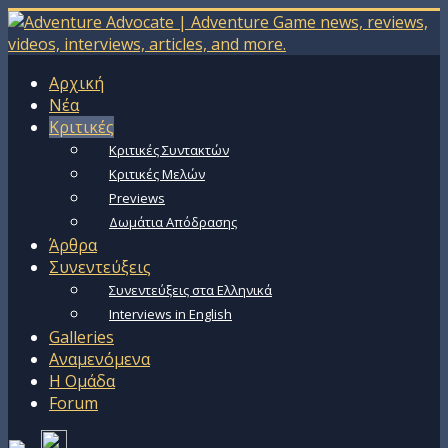
Αρχική
Νέα
Κριτικές
Κριτικές Συντακτών
Κριτικές Μελών
Previews
Δωμάτια Απόδρασης
Άρθρα
Συνεντεύξεις
Συνεντεύξεις στα Ελληνικά
Interviews in English
Galleries
Αναμενόμενα
Η Ομάδα
Forum