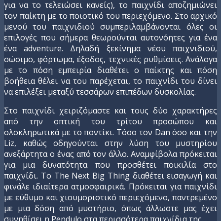
για να το τελειώσει κανείς), το παιχνίδι αποζημιώνει
τον παίκτη με το ποιοτικό του περιεχόμενο. Στο αρχικό
μενού του παιχνιδιού συμπεριλαμβάνονται όλες οι
επιλογές που σήμερα θεωρούνται αυτονόητες για ένα
ένα adventure. Δηλαδή ξεκίνημα νέου παιχνιδιού,
σώσιμο, φόρτωμα, έξοδος, τεχνικές ρυθμίσεις. Ανάλογα
με το πόση εμπειρία διαθέτει ο παίκτης και πόση
βοήθεια θέλει να του παρέχεται, το παιχνίδι του δίνει
να επιλέξει μεταξύ τεσσάρων επιπέδων δυσκολίας.
Στο παιχνίδι χειριζόμαστε και τους δύο χαρακτήρες
από την οπτική του τρίτου προσώπου και
ολοκληρωτικά με το ποντίκι. Τόσο τον Dan όσο και την
Liz, καθώς οδηγούνται στην λύση του μυστηρίου
ανεξάρτητα ο ένας από τον άλλο. Αναμφίβολα πρόκειται
για μια δυνατότητα που προσθέτει ποικιλία στο
παιχνίδι. Το The Next Big Thing διαθέτει εισαγωγή και
φινάλε ιδιαίτερα ατμοσφαιρικά. Πρόκειται για παιχνίδι
με εύθυμο και χιουμοριστικό περιεχόμενο, παντρεμένο
με μια δόση από μυστήριο, όπως άλλωστε μας έχει
συνηθίσει η Pendulo στα περισσότερα παιχνίδια της.