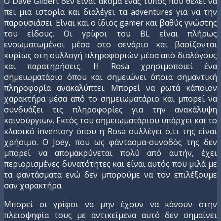
Ο Dave Gilbert δεν είναι ακόμα ένας τύπος που θέλει να
πει μια ιστορία και διαλέγει τα adventures για να την
παρουσιάσει. Είναι και ο ίδιος gamer και βαθύς γνώστης
του είδους. Οι γρίφοι του BL είναι πλήρως
ενσωματωμένοι μέσα στο σενάριο και βασίζονται
κυρίως στη συλλογή πληροφοριών μέσα από διαλόγους
και παρατηρήσεις. Η Rosa χρησιμοποιεί ένα
σημειωματάριο όπου και σημειώνει όποια σημαντική
πληροφορία ανακαλύπτει. Μπορεί να ρωτά κάποιον
χαρακτήρα μέσα από το σημειωματάριο και μπορεί να
συνδυάζει τις πληροφορίες για την ανακάλυψη
καινούργιων. Εκτός του σημειωματάριου υπάρχει και το
κλασικό inventory όπου η Rosa συλλέγει ό,τι της είναι
χρήσιμο. Ο Joey, που ως φάντασμα-συνοδός της δεν
μπορεί να απομακρύνεται πολύ από αυτήν, έχει
περιορισμένες δυνατότητες και είναι αυτός που μιλά με
τα φαντάσματα ενώ δεν μπορούμε να τον επιλέξουμε
σαν χαρακτήρα.
Μπορεί οι γρίφοι να μην έχουν να κάνουν στην
πλειοψηφία τους με αντικείμενα αυτό δεν σημαίνει