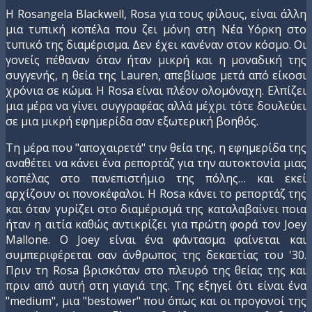
Η Rosangela Blackwell, Rosa για τους φίλους, είναι άλλη
μια τυπική κοπέλα που ζει μόνη στη Νέα Υόρκη στο
τυπικό της διαμέρισμα. Δεν έχει κανέναν στον κόσμο. Οι
γονείς πέθαναν όταν ήταν μικρή και η μοναδική της
συγγενής, η θεία της Lauren, απεβίωσε μετά από είκοσι
χρόνια σε κώμα. Η Rosa είναι πλέον ολομόναχη. Ελπίζει
μια μέρα να γίνει συγγραφέας αλλά μέχρι τότε δουλεύει
σε μια μικρή εφημερίδα σαν εξωτερική βοηθός.
Τη μέρα που "αποχαιρετά" την θεία της, η εφημερίδα της
αναθέτει να κάνει ένα ρεπορτάζ για την αυτοκτονία μιας
κοπέλας στο πανεπιστήμιο της πόλης… και εκεί
αρχίζουν οι πονοκέφαλοι. Η Rosa κάνει το ρεπορτάζ της
και όταν γυρίζει στο διαμέρισμά της καταλαβαίνει ποια
ήταν η αιτία καθώς αντικρίζει για πρώτη φορά τον Joey
Mallone. Ο Joey είναι ένα φάντασμα φαίνεται και
συμπεριφέρεται σαν άνθρωπος της δεκαετίας του '30.
Πριν τη Rosa βρισκόταν στο πλευρό της θείας της και
πριν από αυτή στη γιαγιά της. Της εξηγεί ότι είναι ένα
"medium", μια "bestower" που όπως και οι προγονοί της