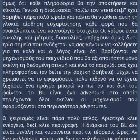
όμως ότι κάθε πληροφορία θα την αποκτήσετε και
εύκολα. Γενικά η διαδικασία "παίζω τον ντετέκτιβ" έχει
δομηθεί πάρα πολύ ωραία και πάντα θα νιώθετε αυτή τη
γλυκιά αίσθηση ευχαρίστησης κάθε φορά που θα
ανακαλύπτετε ένα καινούργιο στοιχείο. Oι γρίφοι είναι
εύκολης και μέτριας δυσκολίας, υπάρχουν όμως δυο-
τρία σημεία που ενδέχεται να σας κάνουν να κολλήσετε
για τα καλά και ο λόγος είναι ότι βασίζονται σε
μηχανισμούς του παιχνιδιού που θα αξιοποιήσετε μόνο
εκείνη τη δεδομένη στιγμή και ενώ το παιχνίδι σας έχει
πληροφορήσει (αν δείτε την αρχική βοήθεια), μέχρι να
χρειαστεί να το εφαρμόσετε πολύ πιθανό να το έχετε
ξεχάσει. Ένα πράγμα μπορώ να πω: αν και δεν του
φαίνεται το BL είναι ένα adventure στο οποίο
περιέχονται όλοι εκείνοι οι μηχανισμοί που
εφαρμόζονται στα περισσότερα adventures.
Ο χειρισμός είναι πάρα πολύ απλός. Αριστερό κλικ
ενέργεια, δεξί κλικ περιγραφή. Η διάρκεια του BL δεν
είναι μεγάλη και κυμαίνεται περί τις τέσσερις ώρες. Αν
δεν κολλήσετε κάπου και δεν ασχοληθείτε με κάποιους