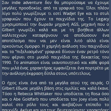
Σαν indie adventure δεν θα μπορούσαμε να έχουμε
μεγάλες προσδοκίες από τα γραφικά του. Όλοι πλέον
λίγο πολύ γνωρίζουμε τι εστί Wadjet Eye και το στυλ
γραφικών που έχουν τα παιχνίδια της. Το Legacy
χρησιμοποιεί την δωρεάν μηχανή AGS, μηχανή που ο
Gilbert γνωρίζει καλά και με τη βοήθεια άλλων
καλλιτεχνών καταφέρνουν να αποδώσουν ένα
αποτέλεσμα που ναι μεν είναι λιτό αλλά είναι
αρκούντως όμορφο. Η χαμηλή ανάλυση του παιχνιδιού
και τα "πιξελιασμένα" γραφικά δίνουν έναν ρετρό τόνο
που φέρνει στο μυαλό παιχνίδια της δεκαετίας του
1990. Το animation είναι ικανοποιητικό και κάθε φορά
που μιλά ένας χαρακτήρας εμφανίζεται ένα πορτρέτο με
την ανάλογη έκφραση δίπλα στους υπότιτλους.
Ο ήχος είναι ένα από τα μεγάλα ατού της σειράς. Ο
Gilbert έδωσε μεγάλη βάση στις ομιλίες και καλά έκανε.
Τόσο η Rebecca Whittaker που υποδύεται τη Rosa όσο
και ο Abe Goldfarb που υποδύεται τον Joey είναι πολύ
καλοί στο ρόλο τους και ανεβάζουν επίπεδο το
παιχνίδι. Ακόμα και για τους δευτερεύοντες χαρακτήρες