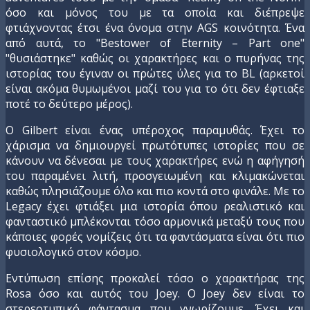
όσο και μόνος του με τα οποία και διέπρεψε
φτιάχνοντας έτσι ένα όνομα στην AGS κοινότητα. Ένα
από αυτά, το "Bestower of Eternity – Part one"
"θυσιάστηκε" καθώς οι χαρακτήρες και ο πυρήνας της
ιστορίας του έγιναν οι πρώτες ύλες για το BL (αρκετοί
είναι ακόμα θυμωμένοι μαζί του για το ότι δεν έφτιαξε
ποτέ το δεύτερο μέρος).
Ο Gilbert είναι ένας υπέροχος παραμυθάς. Έχει το
χάρισμα να δημιουργεί πρωτότυπες ιστορίες που σε
κάνουν να δένεσαι με τους χαρακτήρες ενώ η αφήγησή
του παραμένει λιτή, προσγειωμένη και κλιμακώνεται
καθώς πλησιάζουμε όλο και πιο κοντά στο φινάλε. Με το
Legacy έχει φτιάξει μια ιστορία όπου ρεαλιστικό και
φανταστικό μπλέκονται τόσο αρμονικά μεταξύ τους που
κάποιες φορές νομίζεις ότι τα φαντάσματα είναι ότι πιο
φυσιολογικό στον κόσμο.
Εντύπωση επίσης προκαλεί τόσο ο χαρακτήρας της
Rosa όσο και αυτός του Joey. Ο Joey δεν είναι το
στερεοτυπικό φάντασμα που γνωρίζουμε. Έχει και