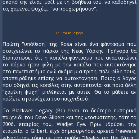
σκοπό της είναι, μαζί με τη βοήθεια του, να καθοδηγεί
τις χαμένες ψυχές… "να προχωρήσουν".
(η Rosa και ο Joey)
Πρώτη "υπόθεση" της Rosa είναι ένα φάντασμα που
στοιχειώνει το πάρκο της Νέας Υόρκης. Γρήγορα θα
διαπιστώσει ότι η κοπέλα-φάντασμα που αναστατώνει
το πάρκο ήταν φίλη με την κοπέλα που αυτοκτόνησε
στο πανεπιστήμιο ενώ ακόμα μια τρίτη, πάλι φίλη τους,
αποπειράθηκε επίσης να αυτοκτονήσει. Ποιος ο λόγος
που οδηγεί τις κοπέλες στην αυτοκτονία και ποια άλλη
"χαμένη ψυχή" μπλέκεται με αυτές; Θα το μάθετε αν
παίξετε τη συνέχεια του παιχνιδιού.
Το Blackwell Legacy (BL) είναι το δεύτερο εμπορικό
παιχνίδι του Dave Gilbert και της νεοσύστατης, τότε το
2006, εταιρίας του, Wadjet Eye. Πριν ιδρύσει την
εταιρεία, ο Gilbert, είχε δημιουργήσει αρκετά freeware
adventures τόσο με την ομάδα "Reality on the Norm"