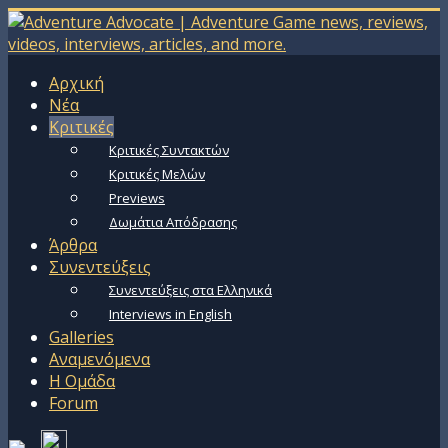
Αρχική
Νέα
Κριτικές
Κριτικές Συντακτών
Κριτικές Μελών
Previews
Δωμάτια Απόδρασης
Άρθρα
Συνεντεύξεις
Συνεντεύξεις στα Ελληνικά
Interviews in English
Galleries
Αναμενόμενα
Η Ομάδα
Forum